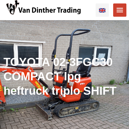
TOYOTA 02-3FGC30
COMPACT lpg
heftruck triplo SHIFT